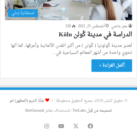
استشارة زدني
عمر عاصي
أغسطس 25, 2021
320
الدراسة في مدينة كُولن Köln
تُعتبر مدينة كُولونيا ( كُولن ) من أكبر المُدن الألمانية وأعرقها، كما أنها
تحوي واحدة من أشهر المعالم السياحية في…
أكمل القراءة »
© حقوق النشر 2026، جميع الحقوق محفوظة |
جَنَّة الثيم (المظهر) تم
تصميمه من قِبل TieLabs
| مُستضاف بفخر
SiteGround
فيسبوك
‫X
‫YouTube
انستقرام