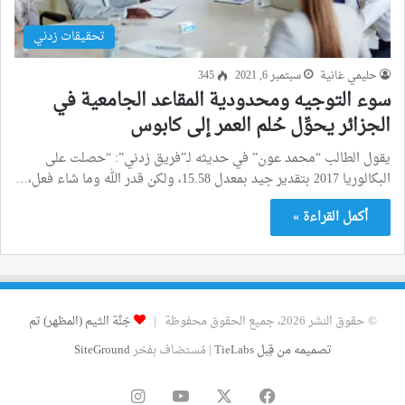
تحقيقات زدني
حليمي غانية
سبتمبر 6, 2021
345
سوء التوجيه ومحدودية المقاعد الجامعية في
الجزائر يحوِّل حُلم العمر إلى كابوس
يقول الطالب “محمد عون” في حديثه لـ”فريق زدني”: “حصلت على
البكالوريا 2017 بتقدير جيد بمعدل 15.58، ولكن قدر الله وما شاء فعل،…
أكمل القراءة »
© حقوق النشر 2026، جميع الحقوق محفوظة |
جَنَّة الثيم (المظهر) تم
تصميمه من قِبل TieLabs
| مُستضاف بفخر
SiteGround
فيسبوك
‫X
‫YouTube
انستقرام