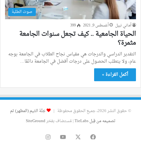
صوت الطلبة
أماني نبيل
أغسطس 9, 2021
399
الحياة الجامعية .. كيف تجعل سنوات الجامعة
مثمرة؟
التقدير الدراسي والدرجات هي مقياس نجاح الطلاب في الجامعة بوجه
عام، ولا يتطلب الحصول على درجات أفضل في الجامعة دائمًا…
أكمل القراءة »
© حقوق النشر 2026، جميع الحقوق محفوظة |
جَنَّة الثيم (المظهر) تم
تصميمه من قِبل TieLabs
| مُستضاف بفخر
SiteGround
فيسبوك
‫X
‫YouTube
انستقرام