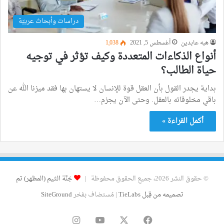
دراسات وأبحاث عربيّة
هبه عابدين
أغسطس 5, 2021
1٬038
أنواع الذكاءات المتعددة وكيف تؤثر في توجيه
حياة الطالب؟
بداية يجدر القول بأن العقل قوة للإنسان لا يستهان بها فقد ميزنا الله عن
باقي مخلوقاته بالعقل. وحتى الآن يجزم…
أكمل القراءة »
© حقوق النشر 2026، جميع الحقوق محفوظة |
جَنَّة الثيم (المظهر) تم
تصميمه من قِبل TieLabs
| مُستضاف بفخر
SiteGround
فيسبوك
‫X
‫YouTube
انستقرام