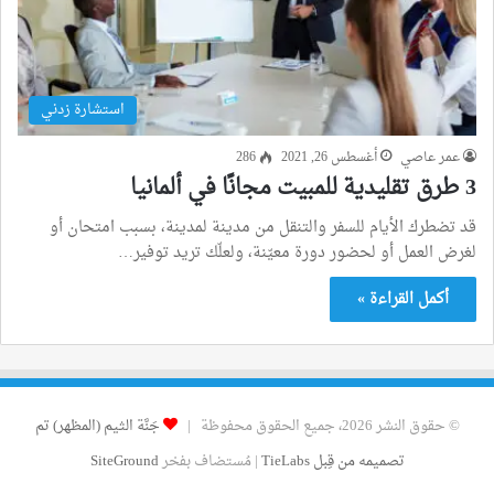
استشارة زدني
عمر عاصي
أغسطس 26, 2021
286
3 طرق تقليدية للمبيت مجانًا في ألمانيا
قد تضطرك الأيام للسفر والتنقل من مدينة لمدينة، بسبب امتحان أو
لغرض العمل أو لحضور دورة معيّنة، ولعلّك تريد توفير…
أكمل القراءة »
© حقوق النشر 2026، جميع الحقوق محفوظة |
جَنَّة الثيم (المظهر) تم
تصميمه من قِبل TieLabs
| مُستضاف بفخر
SiteGround