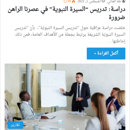
طه العاني
أغسطس 5, 2021
1٬239
دراسة: تدريس “السيرة النبوية” في عصرنا الراهن
ضرورة
خلصت دراسة عراقيّة حول “تدريس السيرة النبويّة”، بأنّ “تدريس
السيرة النبويّة الشريفة يرتبط بجملة من الأهداف العامة، فمن ذلك
إحاطتها…
أكمل القراءة »
تقارير