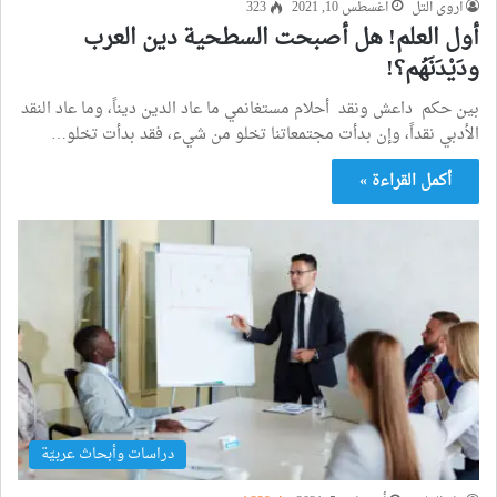
أروى التل
أغسطس 10, 2021
323
أول العلم! هل أصبحت السطحية دين العرب
ودَيْدَنَهُم؟!
بين حكم داعش ونقد أحلام مستغانمي ما عاد الدين ديناً، وما عاد النقد
الأدبي نقداً، وإن بدأت مجتمعاتنا تخلو من شيء، فقد بدأت تخلو…
أكمل القراءة »
دراسات وأبحاث عربيّة