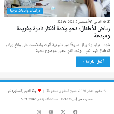
دراسات وأبحاث عربيّة
طه العاني
أغسطس 5, 2021
322
رياض الأطفال: نحو ولادة أفكار نادرة وفريدة
ومبدعة
شهد العراق ولا يزال ظروفًا غير طبيعية أثرت وانعكست على واقع رياض
الأطفال فيه، ففي الوقت الذي حظى موضوع تنمية…
أكمل القراءة »
© حقوق النشر 2026، جميع الحقوق محفوظة |
جَنَّة الثيم (المظهر) تم
تصميمه من قِبل TieLabs
| مُستضاف بفخر
SiteGround
فيسبوك
‫X
‫YouTube
انستقرام