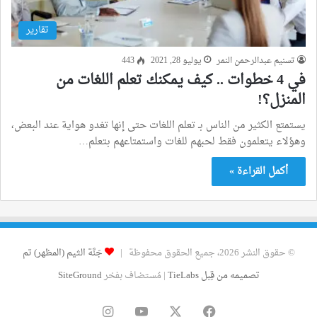
تقارير
تسنيم عبدالرحمن النمر
يوليو 28, 2021
443
في 4 خطوات .. كيف يمكنك تعلم اللغات من
المنزل؟!
يستمتع الكثير من الناس بـ تعلم اللغات حتى إنها تغدو هواية عند البعض،
وهؤلاء يتعلمون فقط لحبهم للغات واستمتاعهم بتعلم…
أكمل القراءة »
© حقوق النشر 2026، جميع الحقوق محفوظة |
جَنَّة الثيم (المظهر) تم
تصميمه من قِبل TieLabs
| مُستضاف بفخر
SiteGround
فيسبوك
‫X
‫YouTube
انستقرام