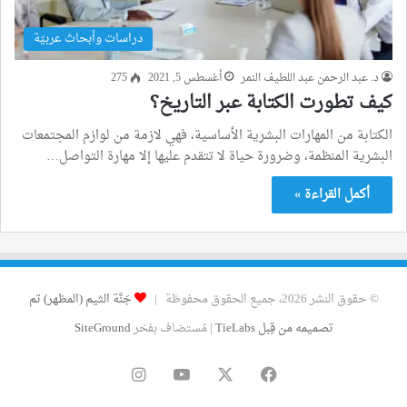
دراسات وأبحاث عربيّة
د. عبد الرحمن عبد اللطيف النمر
أغسطس 5, 2021
275
كيف تطورت الكتابة عبر التاريخ؟
الكتابة من المهارات البشرية الأساسية، فهي لازمة من لوازم المجتمعات
البشرية المنظمة، وضرورة حياة لا تتقدم عليها إلا مهارة التواصل…
أكمل القراءة »
© حقوق النشر 2026، جميع الحقوق محفوظة |
جَنَّة الثيم (المظهر) تم
تصميمه من قِبل TieLabs
| مُستضاف بفخر
SiteGround
فيسبوك
‫X
‫YouTube
انستقرام