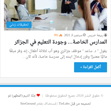
تحقيقات زدني
ربيعة خريس
سبتمبر 6, 2021
991
المدارس الخاصة… وجودة التعليم في الجزائر
يقول “ د. ساعد “ موظف جزائري وهو أب لثلاثة أطفال، إنه وفر مبلغًا
ماليًّا معتبرًا وقرر إدخالَ ابنته إلى مدرسة خاصة، لأنه كان…
أكمل القراءة »
© حقوق النشر 2026، جميع الحقوق محفوظة |
جَنَّة الثيم (المظهر) تم
تصميمه من قِبل TieLabs
| مُستضاف بفخر
SiteGround