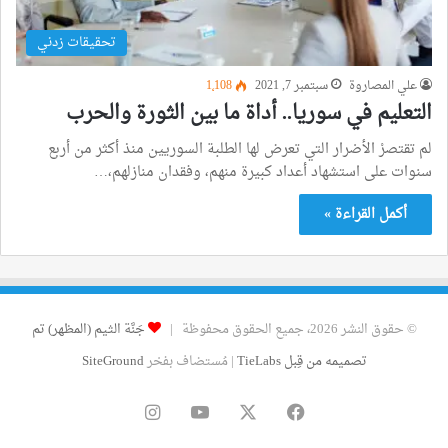
تحقيقات زدني
علي المصاروة
سبتمبر 7, 2021
1٬108
التعليم في سوريا.. أداة ما بين الثورة والحرب
لم تقتصرْ الأضرار التي تعرض لها الطلبة السوريين منذ أكثر من أربع
سنوات على استشهاد أعداد كبيرة منهم، وفقدان منازلهم،…
أكمل القراءة »
© حقوق النشر 2026، جميع الحقوق محفوظة |
جَنَّة الثيم (المظهر) تم
تصميمه من قِبل TieLabs
| مُستضاف بفخر
SiteGround
فيسبوك
‫X
‫YouTube
انستقرام