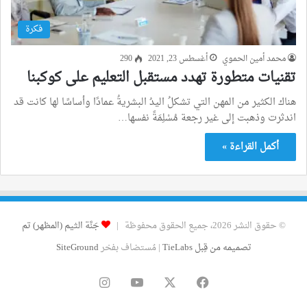
فكرة
محمد أمين الحموي
أغسطس 23, 2021
290
تقنيات متطورة تهدد مستقبل التعليم على كوكبنا
هناك الكثير من المهن التي تشكلُ اليدُ البشريةُ عمادًا وأساسًا لها كانت قد
اندثرت وذهبت إلى غير رجعة مُسْلِمَةً نفسها…
أكمل القراءة »
© حقوق النشر 2026، جميع الحقوق محفوظة |
جَنَّة الثيم (المظهر) تم
تصميمه من قِبل TieLabs
| مُستضاف بفخر
SiteGround
فيسبوك
‫X
‫YouTube
انستقرام