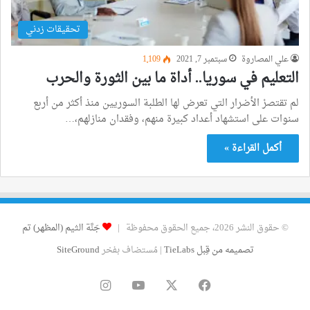
تحقيقات زدني
علي المصاروة
سبتمبر 7, 2021
1٬109
التعليم في سوريا.. أداة ما بين الثورة والحرب
لم تقتصرْ الأضرار التي تعرض لها الطلبة السوريين منذ أكثر من أربع
سنوات على استشهاد أعداد كبيرة منهم، وفقدان منازلهم،…
أكمل القراءة »
© حقوق النشر 2026، جميع الحقوق محفوظة |
جَنَّة الثيم (المظهر) تم
تصميمه من قِبل TieLabs
| مُستضاف بفخر
SiteGround
فيسبوك
‫X
‫YouTube
انستقرام