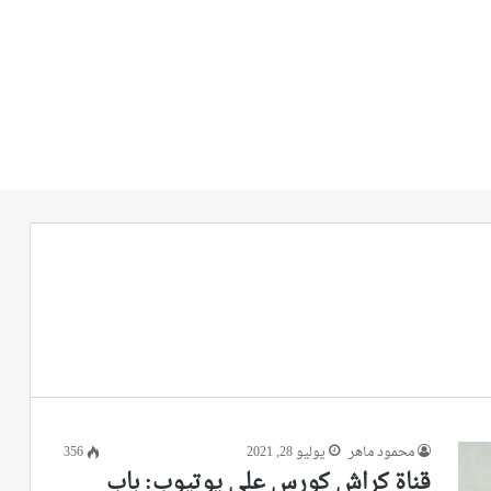
محمود ماهر
يوليو 28, 2021
356
قناة كراش كورس علي يوتيوب: باب