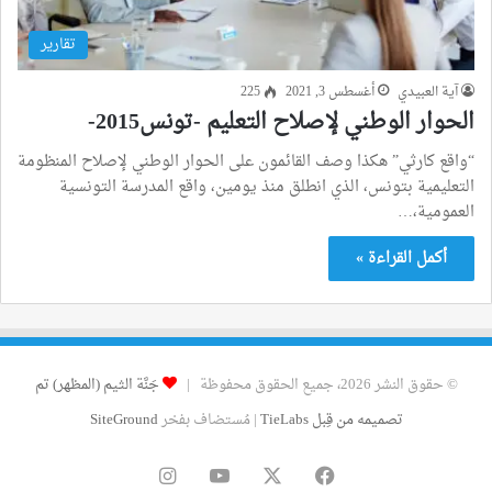
تقارير
آية العبيدي
أغسطس 3, 2021
225
الحوار الوطني لإصلاح التعليم -تونس2015-
“واقع كارثي” هكذا وصف القائمون على الحوار الوطني لإصلاح المنظومة
التعليمية بتونس، الذي انطلق منذ يومين، واقع المدرسة التونسية
العمومية،…
أكمل القراءة »
© حقوق النشر 2026، جميع الحقوق محفوظة |
جَنَّة الثيم (المظهر) تم
تصميمه من قِبل TieLabs
| مُستضاف بفخر
SiteGround
فيسبوك
‫X
‫YouTube
انستقرام