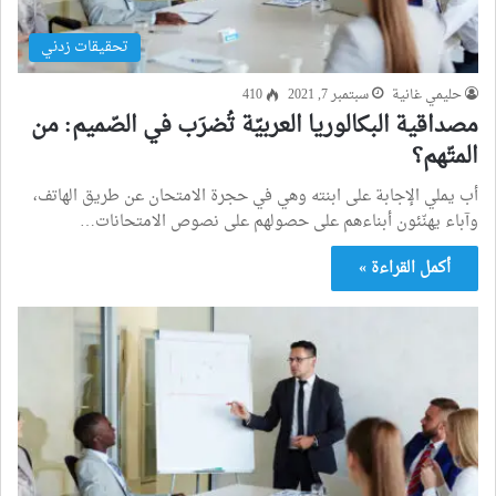
تحقيقات زدني
حليمي غانية
سبتمبر 7, 2021
410
مصداقية البكالوريا العربيّة تُضرَب في الصّميم: من
المتّهم؟
أب يملي الإجابة على ابنته وهي في حجرة الامتحان عن طريق الهاتف،
وآباء يهنّئون أبناءهم على حصولهم على نصوص الامتحانات…
أكمل القراءة »