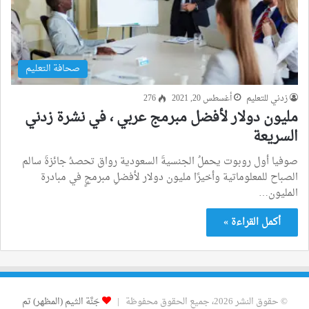
صحافة التعليم
زدني للتعليم
أغسطس 20, 2021
276
مليون دولار لأفضل مبرمج عربي ، في نشرة زدني
السريعة
صوفيا أول روبوت يحملُ الجنسيةَ السعودية رواق تحصدُ جائزةَ سالم
الصباح للمعلوماتية وأخيرًا مليون دولار لأفضلِ مبرمجٍ في مبادرة
المليون…
أكمل القراءة »
© حقوق النشر 2026، جميع الحقوق محفوظة |
جَنَّة الثيم (المظهر) تم