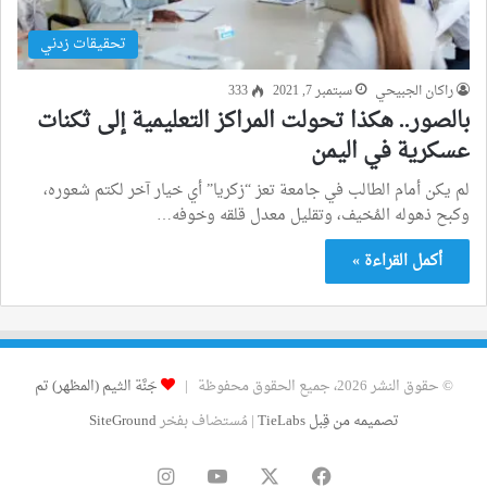
تحقيقات زدني
راكان الجبيحي
سبتمبر 7, 2021
333
بالصور.. هكذا تحولت المراكز التعليمية إلى ثكنات
عسكرية في اليمن
لم يكن أمام الطالب في جامعة تعز “زكريا” أي خيار آخر لكتم شعوره،
وكبح ذهوله المُخيف، وتقليل معدل قلقه وخوفه…
أكمل القراءة »
© حقوق النشر 2026، جميع الحقوق محفوظة |
جَنَّة الثيم (المظهر) تم
تصميمه من قِبل TieLabs
| مُستضاف بفخر
SiteGround
فيسبوك
‫X
‫YouTube
انستقرام