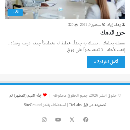
الأدب
رهف زياد
سبتمبر 9, 2021
329
حرر قدمك
تمسك بحلمك .. تمسك به جيداً.. خطط له تخطيطاً جيد، ادرسه ونفذه..
إتعب لأجله.. لا تدعه حبراً على ورق ..…
أكمل القراءة »
© حقوق النشر 2026، جميع الحقوق محفوظة |
جَنَّة الثيم (المظهر) تم
تصميمه من قِبل TieLabs
| مُستضاف بفخر
SiteGround
فيسبوك
‫X
‫YouTube
انستقرام