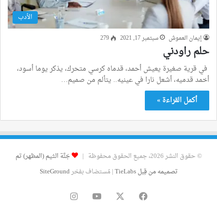
الأدب
إيمان العموش
سبتمبر 17, 2021
279
حلم راودني
في قرية صغيرة يعيش أحمد، قدماه كرسي متحرك، يذكر يوما أسود،
أخمد قدميه، أشعل نارا في عينيه.. يتألم من صميم…
أكمل القراءة »
© حقوق النشر 2026، جميع الحقوق محفوظة |
جَنَّة الثيم (المظهر) تم
تصميمه من قِبل TieLabs
| مُستضاف بفخر
SiteGround
فيسبوك
‫X
‫YouTube
انستقرام