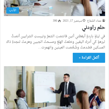
الأدب
عماد الشمّاع
سبتمبر 17, 2021
390
حلم راودني
في ليلةٍ باردةٍ أيقظني أنين فانتصبَ الشعرُ وتيبستِ الشرايين أنصتُّ
لبرهةٍ كي أدرك اليقين وخلعتُ الهلعَ ومسحتُ الجبين وهرعتُ لنجدةِ ذاك
المسكين فصُدمتُ وشَخُصت العينين وانهمرت…
أكمل القراءة »