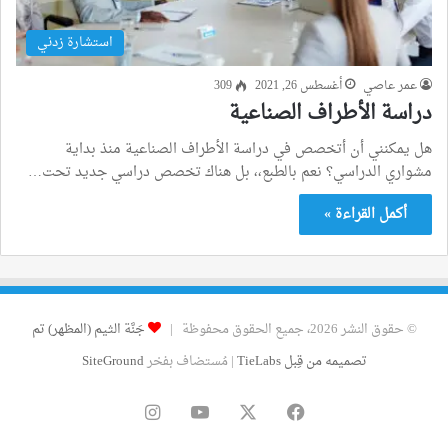
استشارة زدني
عمر عاصي
أغسطس 26, 2021
309
دراسة الأطراف الصناعية
هل يمكنني أن أتخصص في دراسة الأطراف الصناعية منذ بداية
مشواري الدراسي؟ نعم بالطبع،، بل هناك تخصص دراسي جديد تحت…
أكمل القراءة »
© حقوق النشر 2026، جميع الحقوق محفوظة |
جَنَّة الثيم (المظهر) تم
تصميمه من قِبل TieLabs
| مُستضاف بفخر
SiteGround
فيسبوك
‫X
‫YouTube
انستقرام