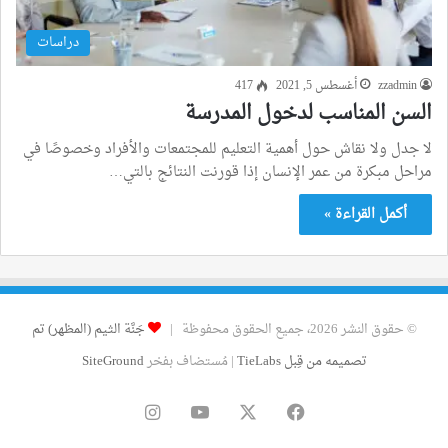
دراسات
zzadmin
أغسطس 5, 2021
417
السن المناسب لدخول المدرسة
لا جدل ولا نقاش حول أهمية التعليم للمجتمعات والأفراد وخصوصًا في
مراحل مبكرة من عمر الإنسان إذا قورنت النتائج بالتي…
أكمل القراءة »
© حقوق النشر 2026، جميع الحقوق محفوظة |
جَنَّة الثيم (المظهر) تم
تصميمه من قِبل TieLabs
| مُستضاف بفخر
SiteGround
فيسبوك
‫X
‫YouTube
انستقرام