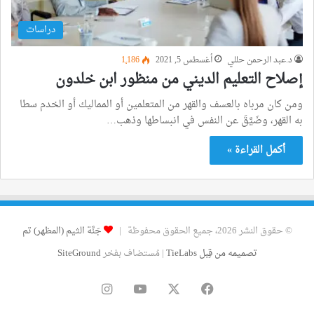
دراسات
د.عبد الرحمن حللي
أغسطس 5, 2021
1٬186
إصلاح التعليم الديني من منظور ابن خلدون
ومن كان مرباه بالعسف والقهر من المتعلمين أو المماليك أو الخدم سطا
به القهر، وضَيَّقَ عن النفس في انبساطها وذهب…
أكمل القراءة »
© حقوق النشر 2026، جميع الحقوق محفوظة |
جَنَّة الثيم (المظهر) تم
تصميمه من قِبل TieLabs
| مُستضاف بفخر
SiteGround
فيسبوك
‫X
‫YouTube
انستقرام