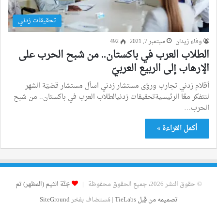
تحقيقات زدني
وفاء زيدان
سبتمبر 7, 2021
492
الطلاب العرب في باكستان.. من شبح الحرب على
الإرهاب إلى الربيع العربيّ
أقلام زدني تجارب ورؤى مستشار زدني اسأل مستشار قضيّة الشهر
لنتفكر معًا الرئيسيةتحقيقات زدنيالطلاب العرب في باكستان.. من شبح
الحرب…
أكمل القراءة »
© حقوق النشر 2026، جميع الحقوق محفوظة |
جَنَّة الثيم (المظهر) تم
تصميمه من قِبل TieLabs
| مُستضاف بفخر
SiteGround