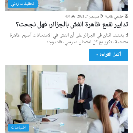
تحقيقات زدني
حليمي غانية
سبتمبر 7, 2021
484
تدابير لقمع ظاهرة الغش بالجزائر، فهل نجحت؟
لا يختلف اثنان في الجزائر على أن الغش في الامتحانات أصبح ظاهرة
متفشية تتكرر مع كل امتحان مدرسي، فلا يوجد…
أكمل القراءة »
اقتباسات