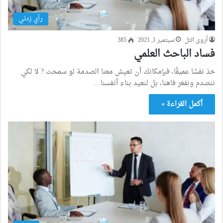
رأي زدني
أروى التل
سبتمبر 1, 2021
385
فساد الباحث العلمي
خذ نفسًا عميقًا، فبإمكانك أن تعيش معنا الصدمة لو سمحت ? لا لكي
ننصدم ونفغر فاهنا، بل لنعيد بناء أنفسنا…
أكمل القراءة »