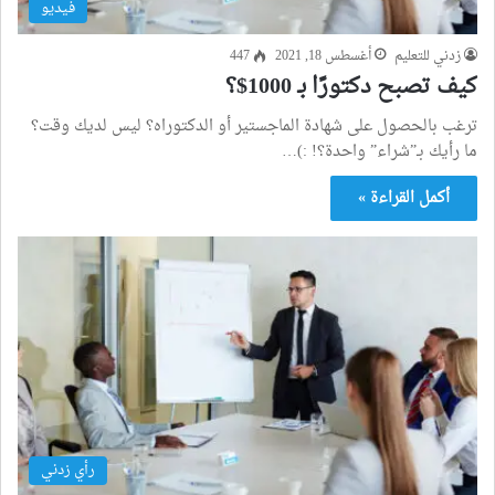
فيديو
زدني للتعليم
أغسطس 18, 2021
447
كيف تصبح دكتورًا بـ 1000$؟
ترغب بالحصول على شهادة الماجستير أو الدكتوراه؟ ليس لديك وقت؟
ما رأيك بـ”شراء” واحدة؟! :)…
أكمل القراءة »
رأي زدني