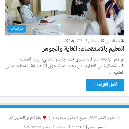
دراسات
طه العاني
أغسطس 5, 2021
278
التعليم بالاستقصاء: الغاية والجوهر
توضح الباحثة العراقية يسرى خلف جاسم الكناني، أوجه العملية
الاستقصائية في التعليم، في بحث أعدته حول أثر طريقة الاستقصاء في
العلمية…
أكمل القراءة »
© حقوق النشر 2026، جميع الحقوق محفوظة |
جَنَّة الثيم (المظهر) تم
تصميمه من قِبل TieLabs
| مُستضاف بفخر
SiteGround