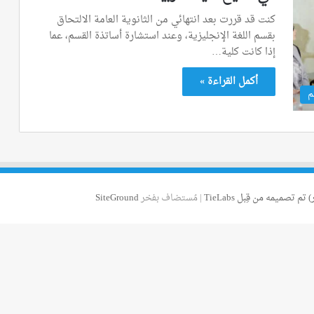
كنت قد قررت بعد انتهائي من الثانوية العامة الالتحاق
بقسم اللغة الإنجليزية، وعند استشارة أساتذة القسم، عما
إذا كانت كلية…
أكمل القراءة »
م
 تم تصميمه من قِبل TieLabs
| مُستضاف بفخر
SiteGround