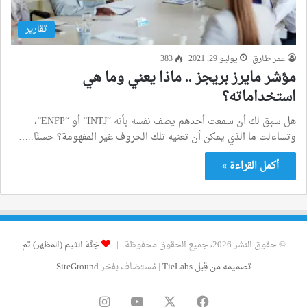
تقارير
عمر طارق
يوليو 29, 2021
383
مؤشر مايرز بريجز .. ماذا يعني وما هي
استخداماته؟
هل سبق لك أن سمعت أحدهم يصف نفسه بأنه “INTJ” أو “ENFP”،
وتساءلت ما الذي يمكن أن تعنيه تلك الحروف غير المفهومة؟ حسنًا..…
أكمل القراءة »
© حقوق النشر 2026، جميع الحقوق محفوظة |
جَنَّة الثيم (المظهر) تم
تصميمه من قِبل TieLabs
| مُستضاف بفخر
SiteGround
فيسبوك
‫X
‫YouTube
انستقرام