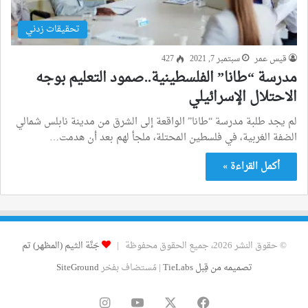
تحقيقات زدني
قيس عمر
سبتمبر 7, 2021
427
مدرسة “طانا” الفلسطينية..صمود التعليم بوجه
الاحتلال الإسرائيلي
لم يجد طلبة مدرسة “طانا” الواقعة إلى الشرق من مدينة نابلس شمالي
الضفة الغربية، في فلسطين المحتلة، ملجأ لهم بعد أن هدمت…
أكمل القراءة »
© حقوق النشر 2026، جميع الحقوق محفوظة |
جَنَّة الثيم (المظهر) تم
تصميمه من قِبل TieLabs
| مُستضاف بفخر
SiteGround
فيسبوك
‫X
‫YouTube
انستقرام