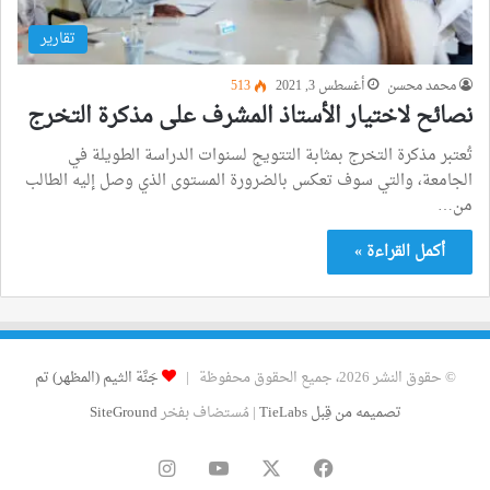
تقارير
محمد محسن
أغسطس 3, 2021
513
نصائح لاختيار الأستاذ المشرف على مذكرة التخرج
تُعتبر مذكرة التخرج بمثابة التتويج لسنوات الدراسة الطويلة في
الجامعة، والتي سوف تعكس بالضرورة المستوى الذي وصل إليه الطالب
من…
أكمل القراءة »
© حقوق النشر 2026، جميع الحقوق محفوظة |
جَنَّة الثيم (المظهر) تم
تصميمه من قِبل TieLabs
| مُستضاف بفخر
SiteGround
فيسبوك
‫X
‫YouTube
انستقرام