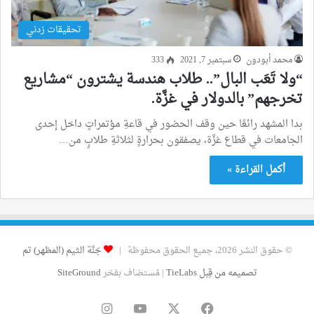
تحقيقات زدني
محمد أبودون
سبتمبر 7, 2021
333
“ولا تَعَب البال”.. طلاب هندسة يشترون “مشاريع
تخرجهم” بالدولار في غزَّة.
بدا المشهد رائعًا حين وقف الحضور في قاعةِ مؤتمراتٍ داخل إحدى
الجامعات في قطاع غزَّة، يصفقون بحرارةٍ لثلاثةِ طلابٍ من…
أكمل القراءة »
© حقوق النشر 2026، جميع الحقوق محفوظة |
جَنَّة الثيم (المظهر) تم
تصميمه من قِبل TieLabs
| مُستضاف بفخر
SiteGround
فيسبوك
‫X
‫YouTube
انستقرام