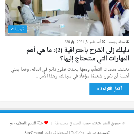
تربويات
معاذ يوسف
أغسطس 5, 2021
330
دليلك إلى الشرح باحترافية (2): ما هي أهم
المهارات التي ستحتاج إليها؟
تختلف منصات التعلُّم، ومعها يحدث تطور دائم في العالم، وهذا يعني
أهمية أن تكون شخصًا مؤهلًا في مجالك، وهذا الأمر…
أكمل القراءة »
© حقوق النشر 2026، جميع الحقوق محفوظة |
جَنَّة الثيم (المظهر) تم
تصميمه من قِبل TieLabs
| مُستضاف بفخر
SiteGround