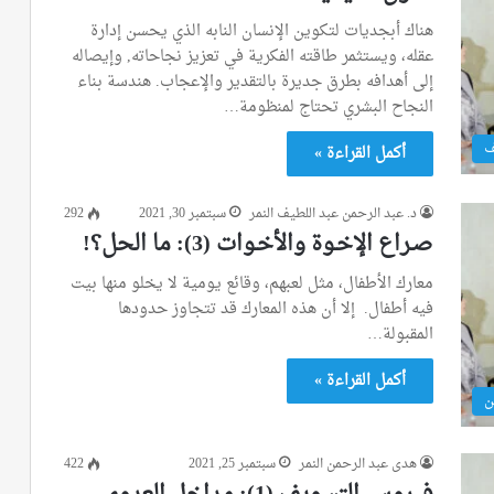
هناك أبجديات لتكوين الإنسان النابه الذي يحسن إدارة
عقله، ويستثمر طاقته الفكرية في تعزيز نجاحاته, وإيصاله
إلى أهدافه بطرق جديرة بالتقدير والإعجاب. هندسة بناء
النجاح البشري تحتاج لمنظومة…
ف
أكمل القراءة »
د. عبد الرحمن عبد اللطيف النمر
سبتمبر 30, 2021
292
صـراع الإخـوة والأخـوات (3): ما الحل؟!
معارك الأطفال، مثل لعبهم، وقائع يومية لا يخلو منها بيت
فيه أطفال. إلا أن هذه المعارك قد تتجاوز حدودها
المقبولة…
أكمل القراءة »
ن
هدى عبد الرحمن النمر
سبتمبر 25, 2021
422