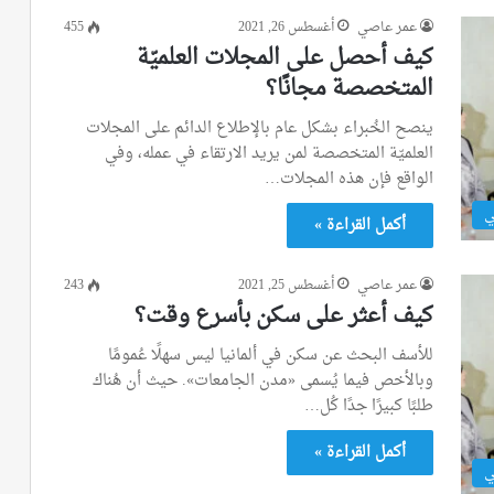
عمر عاصي
أغسطس 26, 2021
455
كيف أحصل على المجلات العلميّة
المتخصصة مجانًا؟‎
ينصح الخُبراء بشكل عام بالإطلاع الدائم على المجلات
العلميّة المتخصصة لمن يريد الارتقاء في عمله، وفي
الواقع فإن هذه المجلات…
ي
أكمل القراءة »
عمر عاصي
أغسطس 25, 2021
243
كيف أعثر على سكن بأسرع وقت؟
للأسف البحث عن سكن في ألمانيا ليس سهلًا عُمومًا
وبالأخص فيما يُسمى «مدن الجامعات». حيث أن هُناك
طلبًا كبيرًا جدًا كُل…
أكمل القراءة »
ي