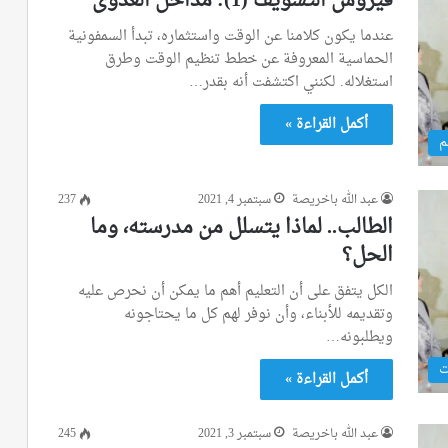
فيروس التسويف (1): مداخل العدوى
عندما يكون كلامنا عن الوقت واستثماره، تبدأ السمفونية
الحماسية المعروفة عن خطط تنظيم الوقت وطرق
استغلاله. لكنني اكتشفت أنه بقدر…
أكمل القراءة »
م
عبد الله باخريصة
سبتمبر 4, 2021
237
الطالب.. لماذا يتسلل من مدرسته، وما
الحل؟
الكل يتفق على أن التعليم أهم ما يمكن أن نحرص عليه
وتقديمه للأبناء، وأن نوفر لهم كل ما يحتاجونه
ويطلبونه…
ت
أكمل القراءة »
عبد الله باخريصة
سبتمبر 3, 2021
245