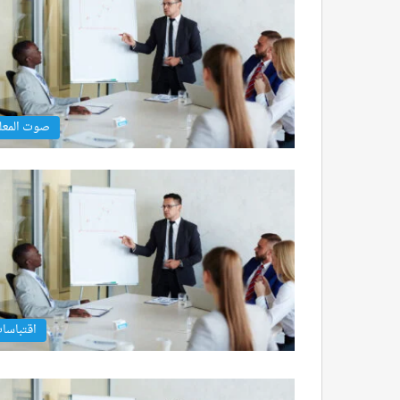
صوت المعل
اقتباسا