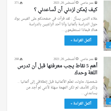
عمر عاصي
أغسطس 26, 2021
371
كيف يُمكن لزدني أن تُساعدني ؟
علاء الدين يسأل : لقد قرأت في صفحتكم على الفيس بوك
حول الدراسة بألمانيا وأنا أحد الراغبين بالدراسة
هناك فبماذا تستطيعون…
أكمل القراءة »
ي
عمر عاصي
أغسطس 26, 2021
268
أهم 5 نقاط يجب معرفتها قبل أن تدرس
اللغة وحدك‎
شخصيًا، حاولت تعلّم الألمانية قبل إنطلاقي إلى ألمانيا ..
ولكن للأسف لم تكن المهمة سهلة لأنني لم أجد من
يساعدني…
ي
أكمل القراءة »