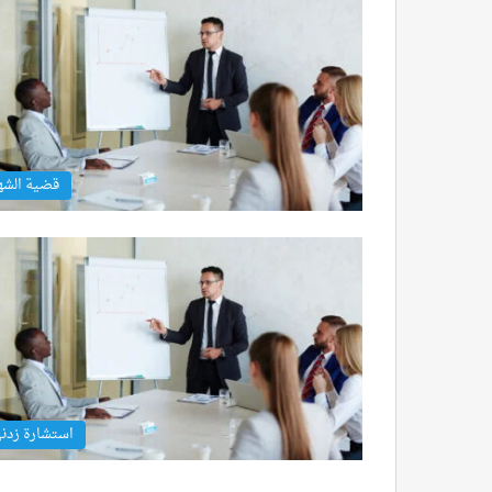
قضية الشه
استشارة زدن