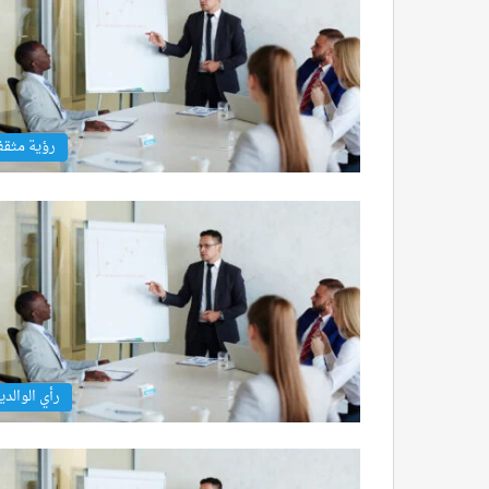
رؤية مثق
رأي الوالدي