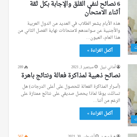
6 نصائح لنفي القلق والإجابة بكل ثقة
أثناء الامتحان
هذه الأيام يشمر الطلاب في العديد من الدول العربية
والأجنبية عن سواعدهم لامتحانات نهاية الفصل الثاني من
هذا العام، العيون…
ت
أكمل القراءة »
أماني نبيل
سبتمبر 1, 2021
289
نصائح ذهبية لمذاكرة فعالة ونتائج باهرة
(أسرار المذاكرة الفعالة للحصول على أعلى الدرجات) هل
تسائلت يومًا لماذا يحصل صديقي على نتائج ممتازة على
الرغم من أننا…
أكمل القراءة »
ت
هبة سعيد
أغسطس 30, 2021
567