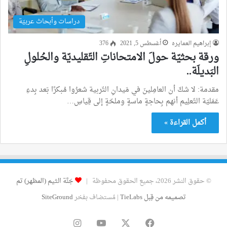
دراسات وأبحاث عربيّة
إبراهيم العمايره
أغسطس 5, 2021
376
ورقة بحثيّة حولَ الامتحاناتِ التّقليديّة والحُلولِ
البَديلَة..
مقدمة: لا شكّ أن العامِلينَ في مَيدانِ التّربية شعرُوا مُبكرًا بَعد بِدءِ
عَمَليّة التّعلِيم أنهم بِحاجةٍ ماسةٍ وملحّةٍ إلى قِياسِ…
أكمل القراءة »
© حقوق النشر 2026، جميع الحقوق محفوظة |
جَنَّة الثيم (المظهر) تم
تصميمه من قِبل TieLabs
| مُستضاف بفخر
SiteGround
فيسبوك
‫X
‫YouTube
انستقرام