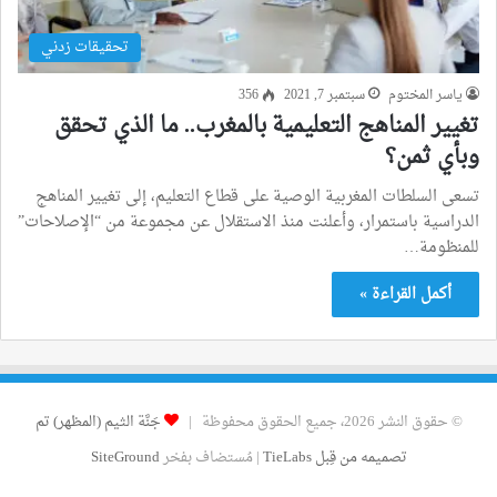
تحقيقات زدني
ياسر المختوم
سبتمبر 7, 2021
356
تغيير المناهج التعليمية بالمغرب.. ما الذي تحقق
وبأي ثمن؟
تسعى السلطات المغربية الوصية على قطاع التعليم، إلى تغيير المناهج
الدراسية باستمرار، وأعلنت منذ الاستقلال عن مجموعة من “الإصلاحات”
للمنظومة…
أكمل القراءة »
© حقوق النشر 2026، جميع الحقوق محفوظة |
جَنَّة الثيم (المظهر) تم
تصميمه من قِبل TieLabs
| مُستضاف بفخر
SiteGround