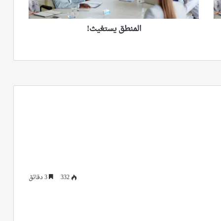
المنطق يستغيث!