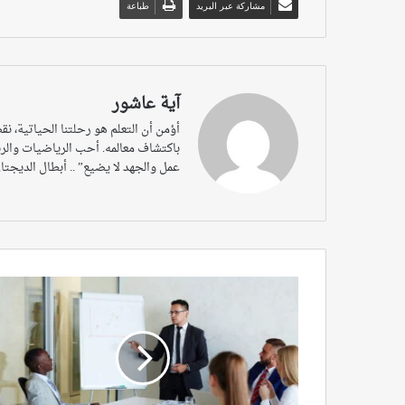
مشاركة عبر البريد
طباعة
آية عاشور
أؤمن أن التعلم هو رحلتنا الحياتية، ن
باكتشاف معالمه. أحب الرياضيات والري
عمل والجهد لا يضيع” .. أبطال الديجتا
التفكير
الفعال
من
خلال
الرياضيات
9
–