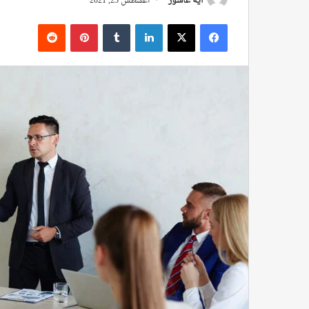
آية عاشور
أغسطس 23, 2021
فيسبوك
‫X
لينكدإن
بينتيريست