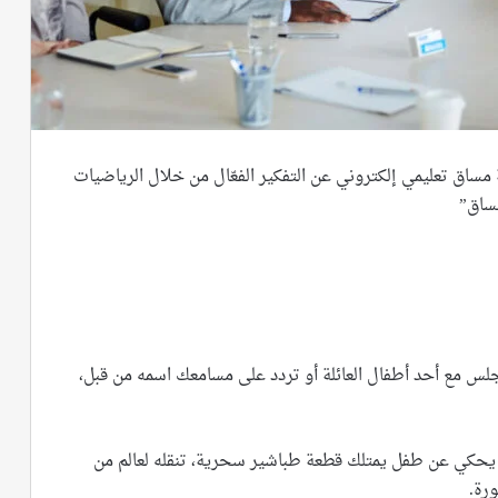
اق تعليمي إلكتروني عن التفكير الفعّال من خلال الرياضيات
س مع أحد أطفال العائلة أو تردد على مسامعك اسمه من قبل،
ه يحكي عن طفل يمتلك قطعة طباشير سحرية، تنقله لعالم من
رة.