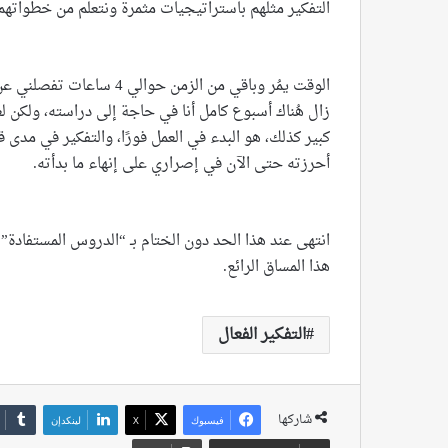
التفكير مثلهم باستراتيجيات مثمرة ونتعلم من خطواتهم
الوقت يمُر وباقي من الزمن 
زال هُناك أسبوع كامل أنا في حاجة إلى دراسته، ولكن
كبير كذلك، هو البدء في العمل فورًا، والتفكير في مدى قو
أحرزته حتى الآن في إصراري على إنهاء ما بدأته.
انتهى عند هذا الحد دون الختام بـ “الدروس المستفادة” كا
هذا المساق الرائع.
التفكير الفعال
شاركها
فيسبوك
‫X
لينكدإن