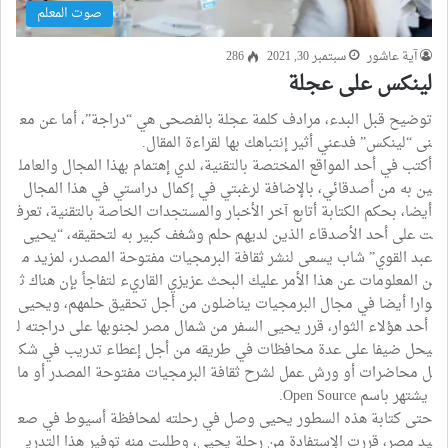
صوت المعلم
آية عاشور
سبتمبر 30, 2021
286
لينكس على عجلة
توضيح قبل البدء، مرادف كلمة عجلة بالفصحى هي “دراجة”، أما عن مع
نى “لينكس” فدعني أثير إنتباهك بها لقراءة المقال. ​
أكتب في أحد المواقع المختصة بالتقنية، لدي إهتمام بهذا المجال والعامل
ين به من أصدقائي، بالإضافة لرغبتي في إكمال دراستي في هذا المجال
أيضا، بحكم الكتابة أتابع آخر الأخبار والمستجدات الخاصة بالتقنية، تعرف
ت على أحد الأصدقاء الذين لديهم حلم وشغف كبير به لتحقيقه، “يحيى
عبد القوي” شاب يسعى لنشر ثقافة البرمجيات مفتوحة المصدر، لمزيد م
ن المعلومات عن هذا الأمر عليك البحث عزيزي القاريء لتفاجأ بإن هناك ث
وارا أيضا في مجال البرمجيات يناضلون من أجل تحقيق حلمهم، ويحيى
أحد هؤلاء الثوار، قرر يحيى السفر من شمال مصر لجنوبها على دراجته ل
يحل ضيفا على عدة محافظات في طريقه من أجل إعطاء تدريب في شك
ل محاضرات أو ورش عمل لشرح ثقافة البرمجيات مفتوحة المصدر أو ما
يشتهر باسم Open Source.
حتى كتابة هذه السطور يحيى وصل في رحلته لمحافظة أسيوط في صع
يد مصر، قررت الإستفادة من رحلة يحيى، وطلبت منه توفير هذا التدري