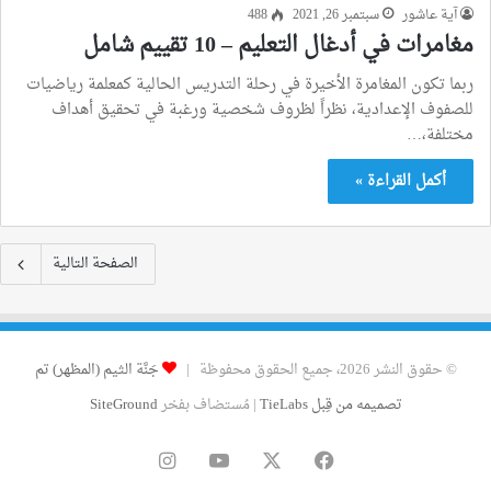
آية عاشور
سبتمبر 26, 2021
488
مغامرات في أدغال التعليم – 10 تقييم شامل
ربما تكون المغامرة الأخيرة في رحلة التدريس الحالية كمعلمة رياضيات
للصفوف الإعدادية، نظراً لظروف شخصية ورغبة في تحقيق أهداف
مختلفة،…
أكمل القراءة »
الصفحة التالية
© حقوق النشر 2026، جميع الحقوق محفوظة |
جَنَّة الثيم (المظهر) تم
تصميمه من قِبل TieLabs
| مُستضاف بفخر
SiteGround
فيسبوك
‫X
‫YouTube
انستقرام