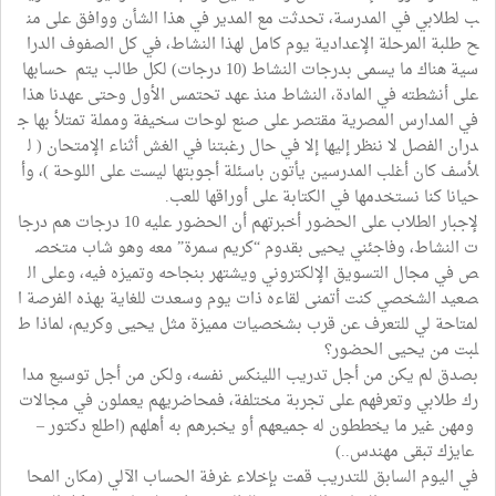
ب لطلابي في المدرسة، تحدثت مع المدير في هذا الشأن ووافق على من
ح طلبة المرحلة الإعدادية يوم كامل لهذا النشاط، في كل الصفوف الدرا
سية هناك ما يسمى بدرجات النشاط (10 درجات) لكل طالب يتم حسابها
على أنشطته في المادة، النشاط منذ عهد تحتمس الأول وحتى عهدنا هذا
في المدارس المصرية مقتصر على صنع لوحات سخيفة ومملة تمتلأ بها ج
دران الفصل لا ننظر إليها إلا في حال رغبتنا في الغش أثناء الإمتحان ( ل
لأسف كان أغلب المدرسين يأتون باسئلة أجوبتها ليست على اللوحة )، وأ
حيانا كنا نستخدمها في الكتابة على أوراقها للعب.
لإجبار الطلاب على الحضور أخبرتهم أن الحضور عليه 10 درجات هم درجا
ت النشاط، وفاجئني يحيى بقدوم “كريم سمرة” معه وهو شاب متخص
ص في مجال التسويق الإلكتروني ويشتهر بنجاحه وتميزه فيه، وعلى ال
صعيد الشخصي كنت أتمنى لقاءه ذات يوم وسعدت للغاية بهذه الفرصة ا
لمتاحة لي للتعرف عن قرب بشخصيات مميزة مثل يحيى وكريم، لماذا ط
لبت من يحيى الحضور؟
بصدق لم يكن من أجل تدريب اللينكس نفسه، ولكن من أجل توسيع مدا
رك طلابي وتعرفهم على تجربة مختلفة، فمحاضريهم يعملون في مجالات
ومهن غير ما يخططون له جميعهم أو يخبرهم به أهلهم (اطلع دكتور –
عايزك تبقى مهندس..)
في اليوم السابق للتدريب قمت بإخلاء غرفة الحساب الآلي (مكان المحا