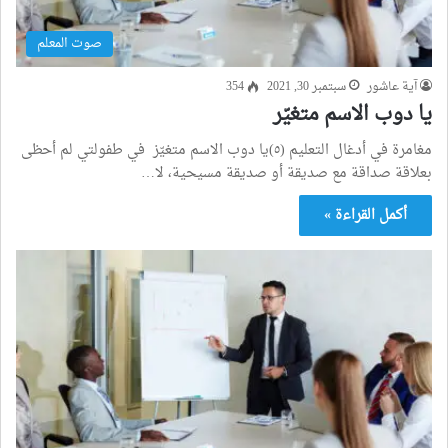
صوت المعلم
آية عاشور
سبتمبر 30, 2021
354
يا دوب الاسم متغيّر
مغامرة في أدغال التعليم (٥)يا دوب الاسم متغيّز في طفولتي لم أحظى
بعلاقة صداقة مع صديقة أو صديقة مسيحية، لا…
أكمل القراءة »