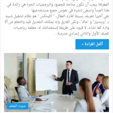
المعرفة يجب أن تكون متاحة للجميع، والبرمجيات الحرة هي رائدة في
هذا المبدأ وتسعى لنشره في نفوس جميع مستخدميها.
بقي أخيرا تعريف بسيط لقارء المقال، “ اللينكس “ هو نظام تشغيل شبيه
بـ “ويندوز” و “ماك”، ولكن الفارق بإنه يمكنك التعديل فيه والتعلم من أك
واده كما تشاء، لا قيود على طريقة إستخدامك له. معلمة رياضيات
للصف الأول والثاني إعدادي مدرسة…
أكمل القراءة »
صوت المعلم