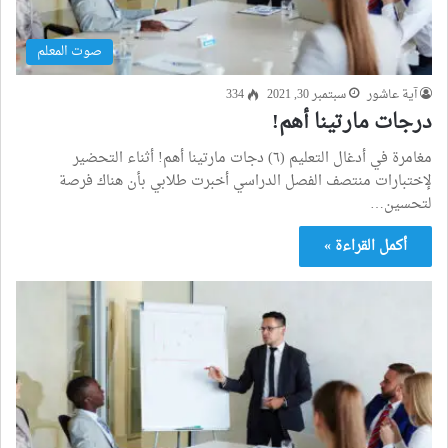
صوت المعلم
آية عاشور
سبتمبر 30, 2021
334
درجات مارتينا أهم!
مغامرة في أدغال التعليم (٦) دجات مارتينا أهم! أثناء التحضير
لإختبارات منتصف الفصل الدراسي أخبرت طلابي بأن هناك فرصة
لتحسين…
أكمل القراءة »