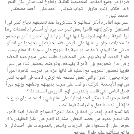
ضرة) من جميع المقاعد المخصصة للطلبة، وتطوع لمساعدتي بكل الفخر
6 من طلابي (ندى طارق – شهاب شوقي – أحمد علي – أحمد مصطفى –
محمد نبيل –
عمر عبد القادر)، أذكر أسمائهم لا لتتذكروها عند تحقيقهم نجاح كبير في ا
لمستقبل، ولكن لإنهم قاموا بعمل كبير حقا يوم أن أمسكوا بالمقشات ونظ
فوا الغرفة لزملائهم ليجلسوا فيها في اليوم التالي، أحضرت “مريم محمو
د” ملاءات للجلوس عليها على الأرض، فقد أخترت إن يخرجوا عن المألو
ف في هذا اليوم، لا مقاعد دراسية ولا شروح على سبورة، لا معلم يسب
طوال الوقت أو يضربهم، حتى المحاضرة، طلب يحيى منهم عدم الحضو
ر في حال شعورهم بإن الأمر لا يفيدهم، وفوجئت بحضور فتاة من سني
تقريبا لحضور التدريب مع الطلبة قد فاتها جزء من تدريب القاهرة الذي أ
جراه يحيى، “ندى” والتي تعمل كمعلمة لغة تركي، قامت في النهاية لتدر
س لهم الأبجدية التركية، وأثنت على سرعة بديهتهم وتعلمهم وإنهم من أ
فضل الناس التي قامت بالتدريس لهم. الدروس المستفادة ؟
التعليم حرية، لا يمكن لأحد إجبارك على تعلم شيء لا تحبه، ولن تبدع ح
قا إلا أن قمت بالعمل والدراسة فيما تحب.
كما تُمنح العلم، إعط في المقابل علما، “ندى” النموذج الأفضل لهذا الأمر،
كلنا نتعلم جميعا من بعضنا البعض، مشاركة العلم هي الكنز الحقيقي لا ال
حرص على الإستحواذ على الدرجات والبخل بالمعلومات على أصدقائي ك
ما تم تنشأتهم عليه طوال عمرهم.