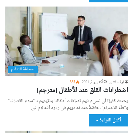
صحافة التعليم
آية عاشور
أكتوبر 2, 2021
555
اضطرابات القلق عند الأطفال [مترجم]
يحدث كثيرًا أن نسيء فهم تصرّفات أطفالنا ونتّهمهم بـ “سوء التّصرّف”
و”قلّة الاحترام”، خاصّةً عند تماديهم في ردود أفعالهم في…
أكمل القراءة »