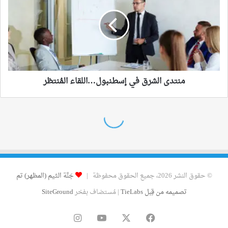
© حقوق النشر 2026، جميع الحقوق محفوظة |
جَنَّة الثيم (المظهر) تم
تصميمه من قِبل TieLabs
| مُستضاف بفخر
SiteGround
فيسبوك
‫X
‫YouTube
انستقرام