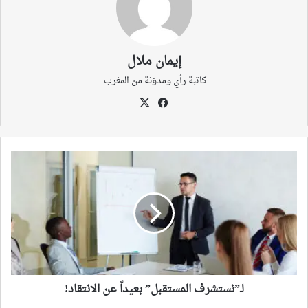
إيمان ملال
كاتبة رأي ومدوّنة من المغرب.
‫X
فيسبوك
لـ”نستشرف
المستقبل”
بعيداً
عن
الانتقاد!
لـ”نستشرف المستقبل” بعيداً عن الانتقاد!