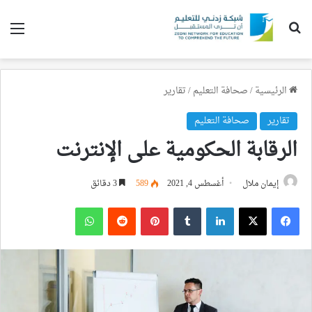
بحث عن
الق
الرئيسية
/
صحافة التعليم
/
تقارير
تقارير
صحافة التعليم
الرقابة الحكومية على الإنترنت
إيمان ملال
أغسطس 4, 2021
589
3 دقائق
فيسبوك
‫X
لينكدإن
بينتيريست
واتساب