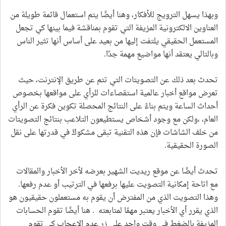
وبهذا يسهل الترويج للأفكار، وهنا أيضًا يتم استعمال قائمة طويلة من
العناوين الالكترونية المزيفة التي تقوم بمناقشة فيما بينها كي تجعل
المستعمل الحقيقي يلتفت إليها من بعيد على أساس أنها تثير الناس
وبالتالي يعتقد أنها مواضيع مهمة جدًا.
تحدث بعد ذلك عن التصويتات التي تتم عن طريق الإنترنت، حيث
تعرض مواقع أخبار عالمية استقصاءات للرأي على مواقعها بخصوص
أحداث الساعة ويتم بناءً على النتائج المحصلة تكوين فكرة عن الرأي
العام، ،ولكن مع وجود أشخاص يستطيعون التلاعب بنتائج التصويتات
من خلف الشاشات فإن هذه التقنية تبقى مشكوكً في قدرتها على نقل
الصورة الحقيقية.
تحدث أيضًا عن موقع ريديت الشهير بعرضه لأخر الأخبار والمقالات
مع اتاحة إمكانية التصويت عليها برفعها في الترتيب أو عدم رفعها.
وهذا التصويت الذي من المفترض أن يقوم به مستعملون حقيقيون هو
الذي يقرر أي الأخبار يعتبر مهمًا لمتابعته . هنا أيضًا تقوم الحسابات
المزيفة بالضغط في وقت واحد على زر عدم الاعجاب كي تقوم