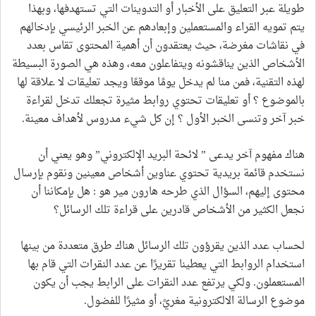
طويلة عبر التعليق على الأخبار أو التدوينات التي تستهدفها، وبهذا
يتم تمويه القراء والمستعملين وإبعادهم عن الخبر الرئيسي بإدخالهم
في نقاشات مغرضة، حيث يعتقدون أن أهمية المحتوى تقاس بعدد
الأشخاص الذين يناقشونه ويتفاعلون معه، وهذه هي الصورة البسيطة
لهذه التقنية، فمن منا لم يدخل يومًا موقعًا ويجد تعليقات لا علاقة لها
بالموضوع ؟ أو تعليقات تحتوي روابط مثيرة تجعلك تدخل لقراءة
خبر آخر وتنسى الخبر الأول ؟ إن كل شيء مدروس لأهداف معينة.
هناك مفهوم آخر يدعى ” لائحة البريد الإلكتروني” وهو يعني أن
نستخدم قائمة بريدية تحتوي عناوين أشخاص معينين ونقوم بإرسال
محتوى إليهم، السؤال الذي طرحه هارون مير هو : هل بإمكاننا أن
نجعل الكثير من الأشخاص قادرين على قراءة تلك الرسائل؟
لحساب عدد الذين يقرؤون تلك الرسائل هناك طرق متعددة من بينها
استخدام الروابط التي يعطينا تقريرًا عن عدد النقرات التي قام بها
المستعملون. ولكي يرتفع عدد النقرات على الرابط يجب أن يكون
موضوع الرسالة الالكترونية مغريً، أو مثيرًا للفضول.