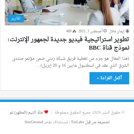
تقارير
إيمان ملال
أغسطس 3, 2021
409
تطوير استراتيجية فيديو جديدة لجمهور الإنترنت:
نموذج قناة BBC
(هذا المقال هو جزء من تغطية فريق شبكة زدني ضمن مؤتمر منتدى
الشرق الذي عقد في اسطنبول مابين 16 و 20 إبريل).…
أكمل القراءة »
© حقوق النشر 2026، جميع الحقوق محفوظة |
جَنَّة الثيم (المظهر) تم
تصميمه من قِبل TieLabs
| مُستضاف بفخر
SiteGround