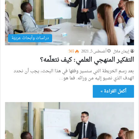
دراسات وأبحاث عربيّة
إيمان ملال
أغسطس 5, 2021
565
التفكير المنهجي العلمي: كيف نتعلّمه؟
بعد رسم الخريطة التي سنسير وفقها في هذا البحث، يجب أن نحدد
الهدف الذي نصبو إليه من ورائه. فما هو…
أكمل القراءة »