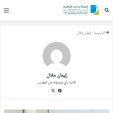
بحث عن
الق
الرئيسية
/
إيمان ملال
إيمان ملال
كاتبة رأي ومدوّنة من المغرب.
في
‫X
سب
وك