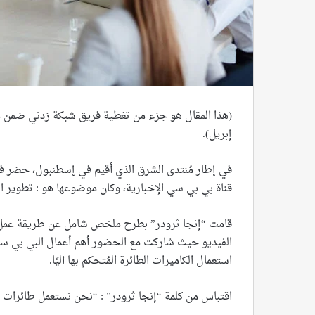
(هذا المقال هو جزء من تغطية فريق شبكة زدني ضمن 
إبريل).
في إطار مُنتدى الشرق الذي أقيم في إسطنبول، حضر فري
قناة بي بي سي الإخبارية، وكان موضوعها هو : تطوير ا
قامت “إنجا ثرودر” بطرح ملخص شامل عن طريقة عمل قن
الفيديو حيث شاركت مع الحضور أهم أعمال البي بي س
استعمال الكاميرات الطائرة المُتحكم بها آليًا.
اقتباس من كلمة “إنجا ثرودر” : “نحن نستعمل طائرات 