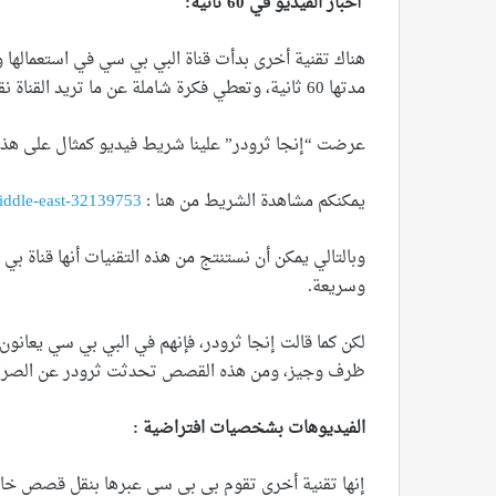
أخبار الفيديو في 60 ثانية:
هناك تقنية أخرى بدأت قناة البي بي سي في استعماله
مدتها 60 ثانية، وتعطي فكرة شاملة عن ما تريد القناة نقله للجمهور.
عرضت “إنجا ثرودر” علينا شريط فيديو كمثال على هذا وك
يمكنكم مشاهدة الشريط من هنا :
iddle-east-32139753
وبالتالي يمكن أن نستنتج من هذه التقنيات أنها قناة
وسريعة.
لكن كما قالت إنجا ثرودر، فإنهم في البي بي سي يعانون 
ظرف وجيز، ومن هذه القصص تحدثت ثرودر عن الصراع ال
الفيديوهات بشخصيات افتراضية :
إنها تقنية أخرى تقوم بي بي سي عبرها بنقل قصص خاص