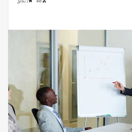
408
2 دقائق