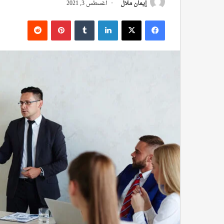
إيمان ملال
أغسطس 3, 2021
فيسبوك
‫X
لينكدإن
بينتيريست