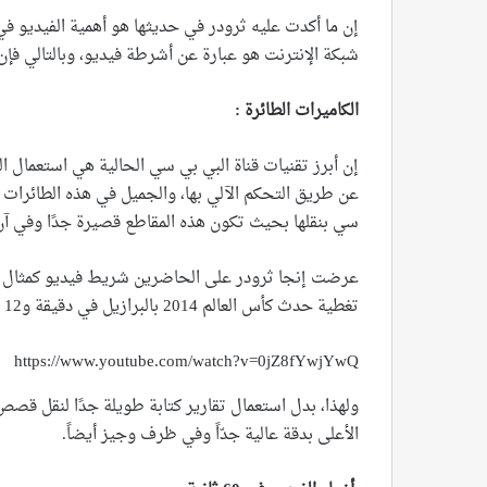
شبكة الإنترنت هو عبارة عن أشرطة فيديو، وبالتالي فإن 
الكاميرات الطائرة :
إن أبرز تقنيات قناة البي بي سي الحالية هي استعمال ا
عن طريق التحكم الآلي بها، والجميل في هذه الطائرات 
سي بنقلها بحيث تكون هذه المقاطع قصيرة جدًا وفي آن 
عرضت إنجا ثرودر على الحاضرين شريط فيديو كمثال عل
تغطية حدث كأس العالم 2014 بالبرازيل في دقيقة و12 ثانية، يمكنكم مشاهدة الفيديو من هنا :
https://www.youtube.com/watch?v=0jZ8fYwjYwQ
ولهذا، بدل استعمال تقارير كتابة طويلة جدًا لنقل قصص
الأعلى بدقة عالية جدّاً وفي ظرف وجيز أيضاً.