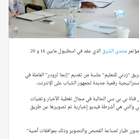
مؤتمر
منتدى الشرق
الذي عقد في اسطنبول مابين 16 و 20
ق “زدني للتعليم” جلسة من تقديم “إنجا ثرودر” العاملة في
ستراتيجية رقمية جديدة لجمهور الشباب على الإنترنت.
اة بي بي سي الحالية في مجال تغطية الأخبار وتقنيات
ي والتي هي أشرطة فيديو إخبارية تم تصويرها عن طريق
بدون طيار لصناعة القصص والتصوير وذلك بموافقات أمنية”