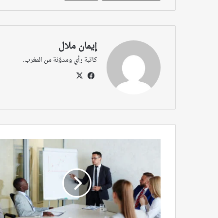
إيمان ملال
كاتبة رأي ومدوّنة من المغرب.
‫X
فيسبوك
الصحافة
الاستقصائية:
وللتعليم
جزء
مقسوم!