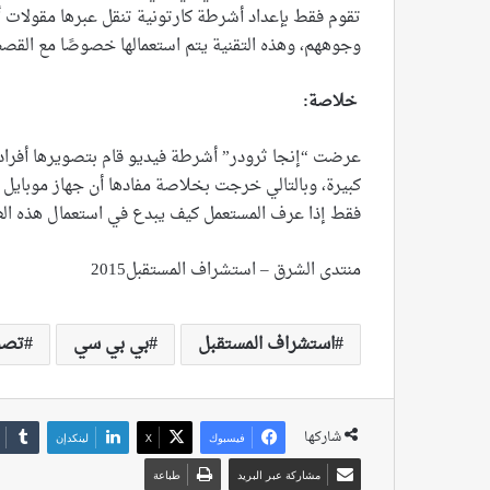
تقوم فقط بإعداد أشرطة كارتونية تنقل عبرها مقولات أو
وجوههم، وهذه التقنية يتم استعمالها خصوصًا مع القص
خلاصة:
عرضت “إنجا ثرودر” أشرطة فيديو قام بتصويرها أفراد
كبيرة، وبالتالي خرجت بخلاصة مفادها أن جهاز موباي
فقط إذا عرف المستعمل كيف يبدع في استعمال هذه الط
منتدى الشرق – استشراف المستقبل2015
استشراف المستقبل
بي بي سي
تصو
شاركها
فيسبوك
‫X
لينكدإن
مشاركة عبر البريد
طباعة