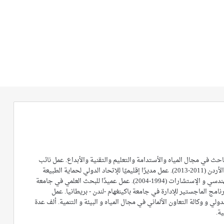
 في مجال المياه والأستدامة والتعليم والتقنية والأبداع. عمل نائب
رئيس في الجمعية العلمية الملكية في الأردن (2011-2013). عمل مديرًا إقليميًا للإتحاد الدولي لحماية الطبيعة
(2004-2011). عمل في حقل التعليم الهندسي و الإستشارات (1994-2004). عمل عميدًا للبحث العلمي في جامعة
رنامج الماجستير للإدارة في جامعة باكينغهام -لندن - بريطانيا. عمل
لدولي و وكالة التعاون الألماني في مجال المياه و البيئة و التنمية. ألف عدة
ة.