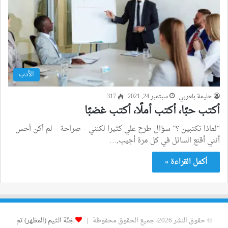
الأدب
حليمة بلعربي
سبتمبر 24, 2021
317
أكتب حبًا، أكتب أملًا، أكتب غضبًا
“لماذا تكتبين ؟” سؤال طرح علي كثيرا لكنني – صراحة – لم أكن أحس
أنني أقنع السائل في كل مرة أجيب,…
أكمل القراءة »
© حقوق النشر 2026، جميع الحقوق محفوظة |
جَنَّة الثيم (المظهر) تم