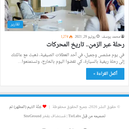
تقارير
محمد يوسف
يوليو 29, 2021
1٬274
رحلة عبر الزمن.. تاريخ المحركات
في يوم مشمس وجميل، في أحد العطلات الصيفية، ذهبتَ مع عائلتك
إلى رحلة ريفية بالسيارة، كي تقضوا اليوم بالخارج، وتستمتعوا…
أكمل القراءة »
© حقوق النشر 2026، جميع الحقوق محفوظة |
جَنَّة الثيم (المظهر) تم
تصميمه من قِبل TieLabs
| مُستضاف بفخر
SiteGround