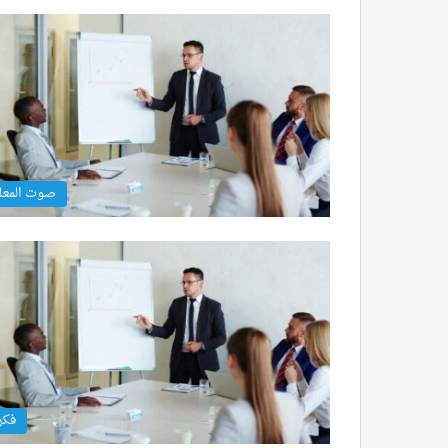
صوت المعل
فكر