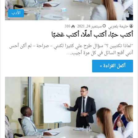
الأدب
حليمة بلعربي
سبتمبر 24, 2021
316
أكتب حبًا، أكتب أملًا، أكتب غضبًا
“لماذا تكتبين ؟” سؤال طرح علي كثيرا لكنني – صراحة – لم أكن أحس
أنني أقنع السائل في كل مرة أجيب,…
أكمل القراءة »