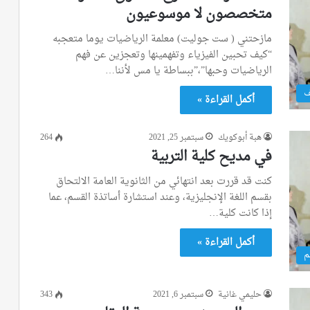
متخصصون لا موسوعيون
مازحتني ( ست جوليت) معلمة الرياضيات يوما متعجبه
“كيف تحبين الفيزياء وتفهمينها وتعجزين عن فهم
الرياضيات وحبها”،”ببساطة يا مس لأننا…
ف
أكمل القراءة »
هبة أبوكويك
سبتمبر 25, 2021
264
في مديح كلية التربية
كنت قد قررت بعد انتهائي من الثانوية العامة الالتحاق
بقسم اللغة الإنجليزية، وعند استشارة أساتذة القسم، عما
إذا كانت كلية…
أكمل القراءة »
م
حليمي غانية
سبتمبر 6, 2021
343