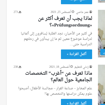
عمر عاصي
أغسطس 25, 2021
273
لماذا يجب أن تعرف أكثر عن
«Prüfungsordnung»؟
في كثير من الأحيان، نجد الطلبة يُسافرون إلى ألمانيا
لدراسة موضوع معين ثم ما إن يبدأون في رحلتهم
الدراسية حتى…
ي
أكمل القراءة »
زدني للتعليم
أغسطس 18, 2021
238
ماذا تعرف عن “أغرب” التخصصات
الجامعية حول العالم؟
علم المخابز – صناعة القرار – مجالسة الأطفال، أصبحوا
علوم يمكن دراستها والتخصص بها!
أكمل القراءة »