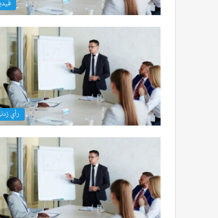
فيدي
رأي زدن