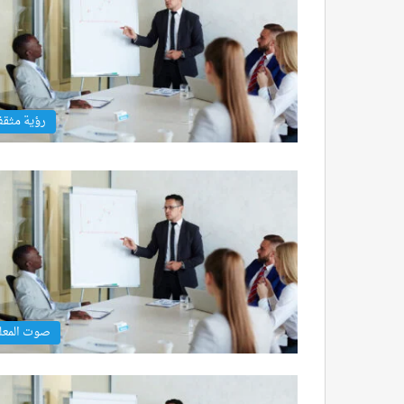
رؤية مثق
صوت المعل