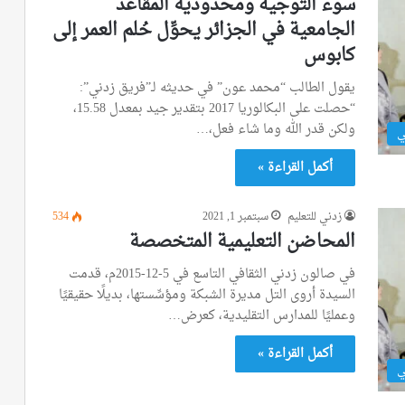
سوء التوجيه ومحدودية المقاعد
الجامعية في الجزائر يحوِّل حُلم العمر إلى
كابوس
يقول الطالب “محمد عون” في حديثه لـ”فريق زدني”:
“حصلت على البكالوريا 2017 بتقدير جيد بمعدل 15.58،
ولكن قدر الله وما شاء فعل،…
ي
أكمل القراءة »
زدني للتعليم
سبتمبر 1, 2021
534
المحاضن التعليمية المتخصصة
في صالون زدني الثقافي التاسع في 5-12-2015م، قدمت
السيدة أروى التل مديرة الشبكة ومؤسِّستها، بديلًا حقيقيًا
وعمليًا للمدارس التقليدية، كعرض…
أكمل القراءة »
ي