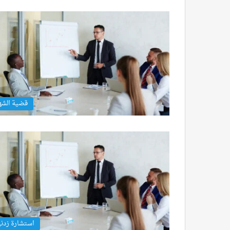
قضية الشه
استشارة زدن