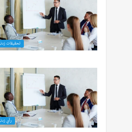
تحقيقات زدن
رأي زدن