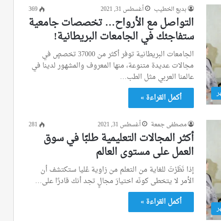
بديع الخطيب
أغسطس 31, 2021
369
التواصل مع الأرواح… تخصصات جامعية
ستفاجئك في الجامعات البريطانية!
الجامعات البريطانية توفر أكثر من 37000 تخصصٍ في
مجالات عديدة متنوعة، منها المعروف والمشهور لدينا في
عالمنا العربي مثل الطب…
ر
أكمل القراءة »
مصطفى جمعة
أغسطس 31, 2021
281
أكثر المجالات التعليمية طلبًا في سوق
العمل على مستوى العالم
إذا نَظَرْتَ للغاية من التعلم من زاوية عُليا ستكتشف أن
الأمر لا يتخطى كونَه اختيارَ مجالٍ تجد أنك قادرًا على…
أكمل القراءة »
ر