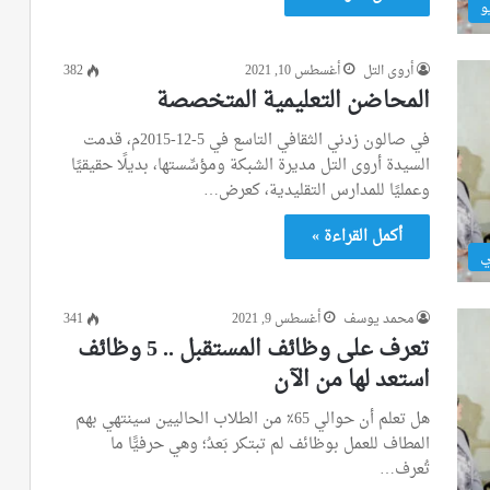
و
أروى التل
أغسطس 10, 2021
382
المحاضن التعليمية المتخصصة
في صالون زدني الثقافي التاسع في 5-12-2015م، قدمت
السيدة أروى التل مديرة الشبكة ومؤسِّستها، بديلًا حقيقيًا
وعمليًا للمدارس التقليدية، كعرض…
أكمل القراءة »
ي
محمد يوسف
أغسطس 9, 2021
341
تعرف على وظائف المستقبل .. 5 وظائف
استعد لها من الآن
هل تعلم أن حوالي 65٪ من الطلاب الحاليين سينتهي بهم
المطاف للعمل بوظائف لم تبتكر بَعدُ؛ وهي حرفيًّا ما
تُعرف…