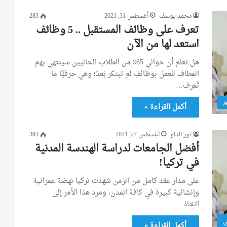
محمد يوسف
أغسطس 31, 2021
283
تعرف على وظائف المستقبل .. 5 وظائف
استعد لها من الآن
هل تعلم أن حوالي 65٪ من الطلاب الحاليين سينتهي بهم
المطاف للعمل بوظائف لم تبتكر بَعدُ؛ وهي حرفيًّا ما
تُعرف…
ر
أكمل القراءة »
نور الدلو
أغسطس 27, 2021
393
أفضل الجامعات لدراسة الهندسة المدنية
في تركيا!
على مدار عقد كامل من الزمن شهدت تركيا نهضة عمرانية
وإنشائية كبيرة في كافة المدن، ومرد هذا الأمر إلى
اتخاذ…
ي
أكمل القراءة »