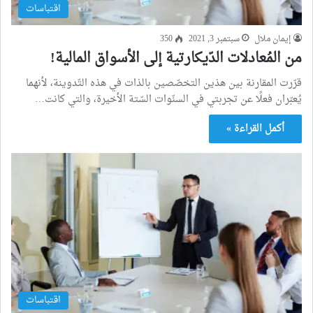
اقتباسات
إيمان ملال
سبتمبر 3, 2021
350
من المُعادلات الدّيكارتية إلى الأسواق المالية!
قرّرت المقارنة بين هذين التخصّصين بالذات في هذه التّدوينة، لأنهما
يُعبّران فعلًا عن تجربتي في السنّوات السّتة الأخيرة، والتي كانت…
أكمل القراءة »
اقتباسات