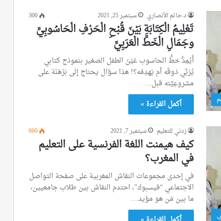
د.حاتم الأنصاري
سبتمبر 25, 2021
300
تَعْلِيمُ الْكِتَابَةِ بَيْنَ قُبْحِ الْحَرْفِ الْحَاسُوبِيِّ
وجَمَالِ الْخَطِّ الْعَرَبِيِّ
أَيُمِدُّ خطُّ الحاسوب عَيْنَ الطفل الصغير بنموذج كتابي
يُرَبِّي ذوقَه أم يَهدِمُه؟! هذا سؤال يحتاج إلى بَرْهَنَة على
مشروعِيَّته قبل…
م
أكمل القراءة »
زدني للتعليم
سبتمبر 7, 2021
660
كيف هيمنت اللغة الفرنسية على التعليم
في المغرب؟
في إحدى مجموعات النقاش المغربية على صفحة التواصل
الاجتماعي “فيسبوك”، احتدم النقاش بين طلاب جامعيين،
ما بين مَن هو مؤيد…
ي
أكمل القراءة »