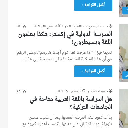
أكمل القراءة »
ت
د. عبد الرحمن عبد اللطيف النمر
أغسطس 30, 2021
301
المدرسة الدولية في إكستر: هكذا يعلمون
اللغة ويسيطرون!
قديمًا قيل: “إذا عرفتَ لغة قوم أمِنتَ مَكرهم”. وعلى الرغم
من أن هذه الحكمة القديمة ما تزال صحيحة إلى هذا…
أكمل القراءة »
ر
حسن أبو مطير
أغسطس 27, 2021
427
هل الدراسة باللغة العربية متاحة في
الجامعات التركية؟
بدأت تعود للغة العربية أهميتها بعد أن غٌيبت سنين
طويلة، وبدأ الإقبال على تعلمها يكتسب أهمية كبيرة مع