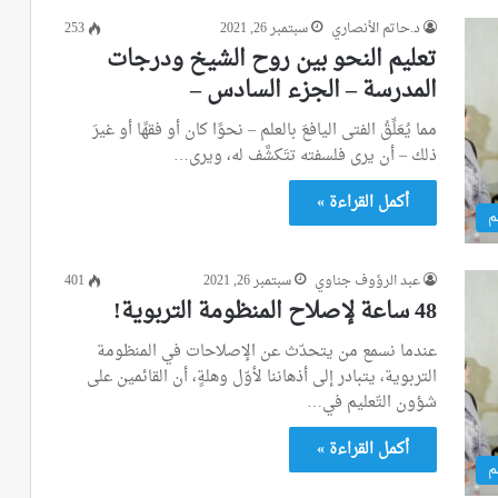
د.حاتم الأنصاري
سبتمبر 26, 2021
253
تعليم النحو بين روح الشيخ ودرجات
المدرسة – الجزء السادس –
مما يُعَلِّقُ الفتى اليافعَ بالعلم – نحوًا كان أو فقهًا أو غيرَ
ذلك – أن يرى فلسفته تتَكشَّف له، ويرى…
أكمل القراءة »
م
عبد الرؤوف جناوي
سبتمبر 26, 2021
401
48 ساعة لإصلاح المنظومة التربوية!
عندما نسمع من يتحدّث عن الإصلاحات في المنظومة
التربوية، يتبادر إلى أذهاننا لأوّل وهلةٍ، أن القائمين على
شؤون التّعليم في…
أكمل القراءة »
م