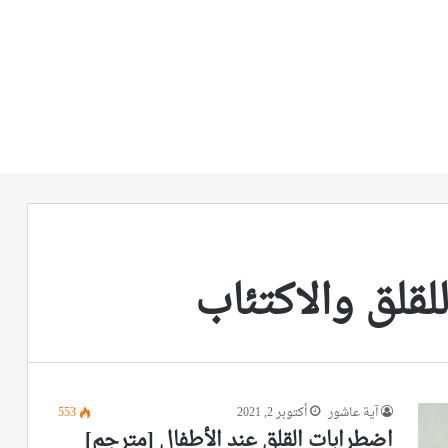
لقلق والاكتئاب
آية عاشور
أكتوبر 2, 2021
553
اضطرابات القلق عند الأطفال [مترجم]