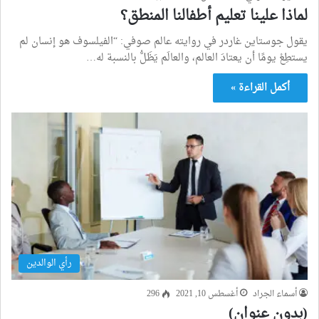
لماذا علينا تعليم أطفالنا المنطق؟
يقول جوستاين غاردر في روايته عالم صوفي: “الفيلسوف هو إنسان لم
يستطِعْ يومًا أن يعتادَ العالم، والعالَم يَظَلُّ بالنسبة له…
أكمل القراءة »
رأي الوالدين
أسماء الجراد
أغسطس 10, 2021
296
(بدون عنوان)