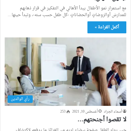
مع استمرار نمو الأطفال يبدأ الأهالي في التفكير في قرار ذهابهم
للمدارسَ أوالروضاتٍ أوالحضاناتٍ -كل طفل حسب سنه-، وتبدأ حينها…
أكمل القراءة »
رأي الوالدين
أسماء الجراد
أغسطس 10, 2021
253
لا تقصوا أجنحتهم…
حين يولد الطفل صفحة بيضاء لديه من الغرائز ما يدفعه لاكتشاف